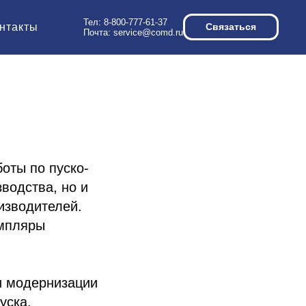
Тел:
8-800-777-61-37
нтакты
Связаться
Почта:
service@comd.ru
оты по пуско-
водства, но и
изводителей.
емпляры
и модернизации
уска.