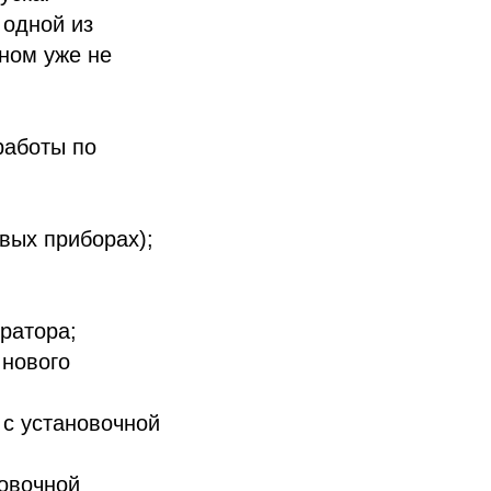
 одной из
вном уже не
работы по
вых приборах);
ратора;
 нового
 с установочной
новочной