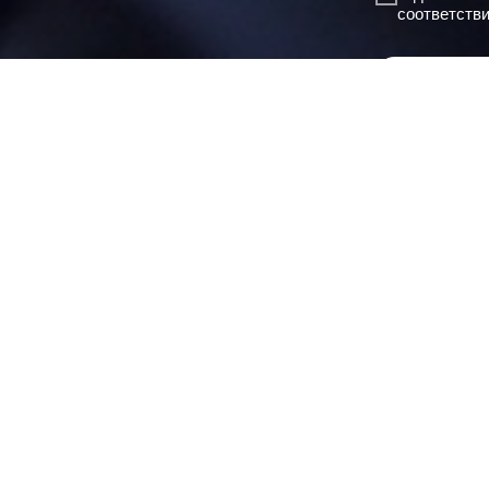
соответств
Отпр