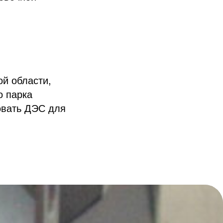
ой области,
о парка
овать ДЭС для