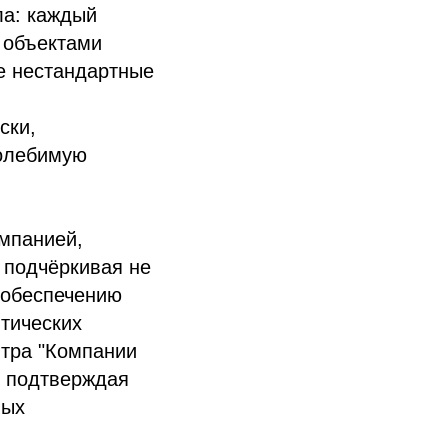
ла: каждый
 объектами
е нестандартные
ски,
колебимую
мпанией,
 подчёркивая не
 обеспечению
тических
нтра "Компании
, подтверждая
ных