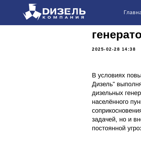
В зоне 
Главн
"Компан
генерат
2025-02-28 14:38
В условиях пов
Дизель" выполн
дизельных генер
населённого пун
соприкосновения
задачей, но и 
постоянной угро