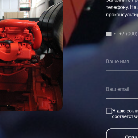
телефону. На
проконсульти
+7
Я даю согл
соответств
Отпр