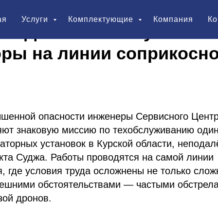
особого внимания: Инже
ая
Услуги
Комплектующие
Компания
Ко
ии Дизель" обслуживают
оры на линии соприкосн
ышенной опасности инженеры Сервисного Цент
яют знаковую миссию по техобслуживанию оди
аторных установок в Курской области, неподал
кта Суджа. Работы проводятся на самой линии
, где условия труда осложнены не только слож
внешними обстоятельствами — частыми обстрел
зой дронов.