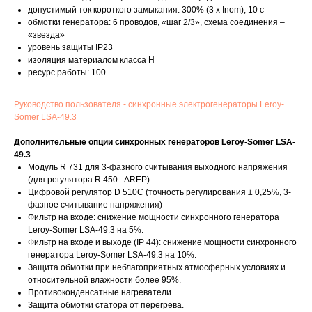
допустимый ток короткого замыкания: 300% (3 х Inom), 10 с
обмотки генератора: 6 проводов, «шаг 2/3», схема соединения –
«звезда»
уровень защиты IP23
изоляция материалом класса H
ресурс работы: 100
Руководство пользователя - синхронные электрогенераторы Leroy-
Somer LSA-49.3
Дополнительные опции синхронных генераторов Leroy-Somer LSA-
49.3
Модуль R 731 для 3-фазного считывания выходного напряжения
(для регулятора R 450 - AREP)
Цифровой регулятор D 510C (точность регулирования ± 0,25%, 3-
фазное считывание напряжения)
Фильтр на входе: снижение мощности синхронного генератора
Leroy-Somer LSA-49.3 на 5%.
Фильтр на входе и выходе (IP 44): снижение мощности синхронного
генератора Leroy-Somer LSA-49.3 на 10%.
Защита обмотки при неблагоприятных атмосферных условиях и
относительной влажности более 95%.
Противоконденсатные нагреватели.
Защита обмотки статора от перегрева.