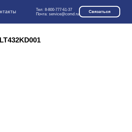
Тел:
8-800-777-61-37
нтакты
Связаться
Почта:
service@comd.ru
LT432KD001